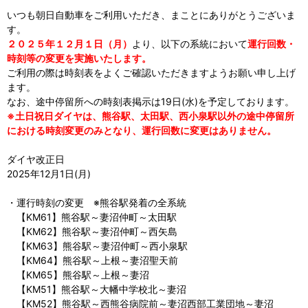
いつも朝日自動車をご利用いただき、まことにありがとうございま
す。
２０２５年１２月１日（月）
より、以下の系統において
運行回数・
時刻等の変更を実施いたします。
ご利用の際は時刻表をよくご確認いただきますようお願い申し上げ
ます。
なお、途中停留所への時刻表掲示は19日(水)を予定しております。
※土日祝日ダイヤは、熊谷駅、太田駅、西小泉駅以外の途中停留所
における時刻変更のみとなり、運行回数に変更はありません。
ダイヤ改正日
2025年12月1日(月)
・運行時刻の変更 ※熊谷駅発着の全系統
【KM61】熊谷駅～妻沼仲町～太田駅
【KM62】熊谷駅～妻沼仲町～西矢島
【KM63】熊谷駅～妻沼仲町～西小泉駅
【KM64】熊谷駅～上根～妻沼聖天前
【KM65】熊谷駅～上根～妻沼
【KM51】熊谷駅～大幡中学校北～妻沼
【KM52】熊谷駅～西熊谷病院前～妻沼西部工業団地～妻沼